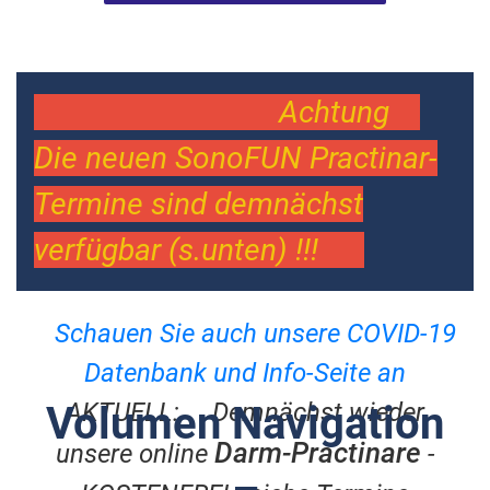
Achtung
Die neuen SonoFUN Practinar-
Termine sind demnächst
verfügbar (s.unten) !!!
Schauen Sie auch unsere COVID-19
Datenbank und Info-Seite an
AKTUELL: Demnächst wieder
Volumen Navigation
Darm-Practinare
unsere online
-
–