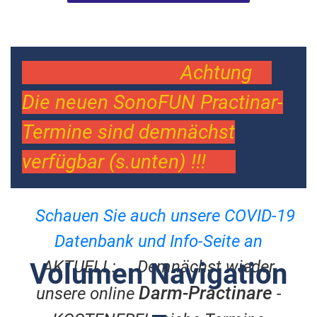
Achtung
Die neuen SonoFUN Practinar-
Termine sind demnächst
verfügbar (s.unten) !!!
Schauen Sie auch unsere COVID-19
Datenbank und Info-Seite an
AKTUELL: Demnächst wieder
Volumen Navigation
Darm-Practinare
unsere online
-
–